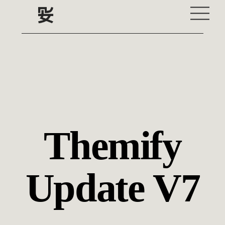
Skip
Me
to
content
Themify
Update V7